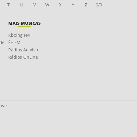
T
U
V
W
X
Y
Z
0/9
MAIS MÚSICAS
Kboing FM
ade
É+ FM
Rádios Ao Vivo
Rádios OnLine
uvir