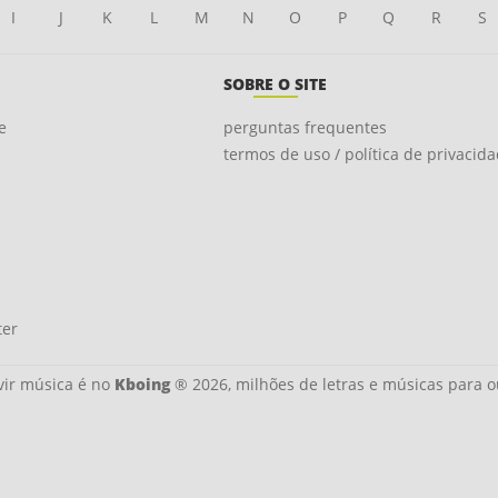
I
J
K
L
M
N
O
P
Q
R
S
SOBRE O SITE
e
perguntas frequentes
termos de uso / política de privacid
ter
ir música é no
Kboing
® 2026, milhões de letras e músicas para o