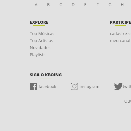
A
B
C
D
E
F
G
H
EXPLORE
PARTICIPE
Top Músicas
cadastre-s
Top Artistas
meu canal
Novidades
Playlists
SIGA O KBOING
facebook
instagram
twit
Ouv