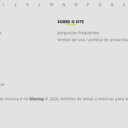
I
J
K
L
M
N
O
P
Q
R
S
SOBRE O SITE
e
perguntas frequentes
termos de uso / política de privacid
ter
ir música é no
Kboing
® 2026, milhões de letras e músicas para o