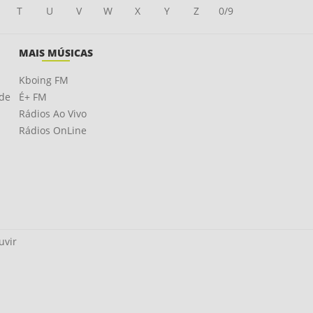
T
U
V
W
X
Y
Z
0/9
MAIS MÚSICAS
Kboing FM
ade
É+ FM
Rádios Ao Vivo
Rádios OnLine
uvir