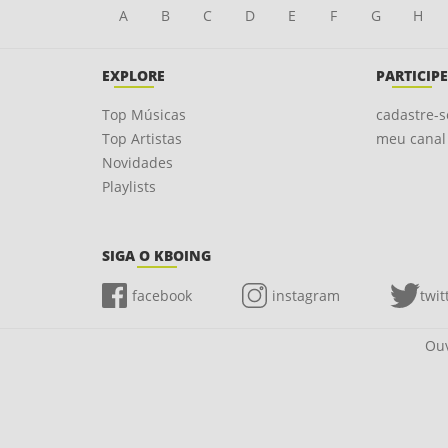
A
B
C
D
E
F
G
H
EXPLORE
PARTICIPE
Top Músicas
cadastre-s
Top Artistas
meu canal
Novidades
Playlists
SIGA O KBOING
facebook
instagram
twit
Ouv