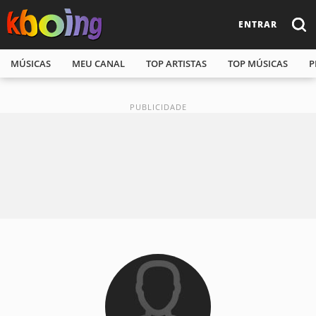
ENTRAR
MÚSICAS
MEU CANAL
TOP ARTISTAS
TOP MÚSICAS
P