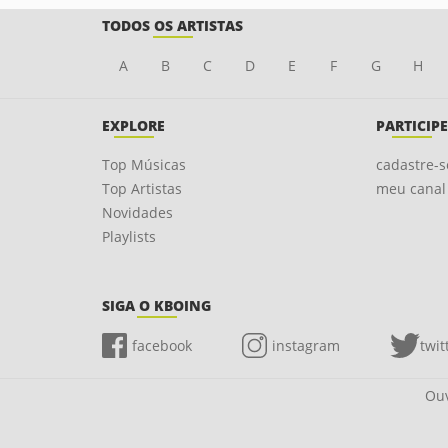
TODOS OS ARTISTAS
A
B
C
D
E
F
G
H
EXPLORE
PARTICIPE
Top Músicas
cadastre-s
Top Artistas
meu canal
Novidades
Playlists
SIGA O KBOING
facebook
instagram
twit
Ouv