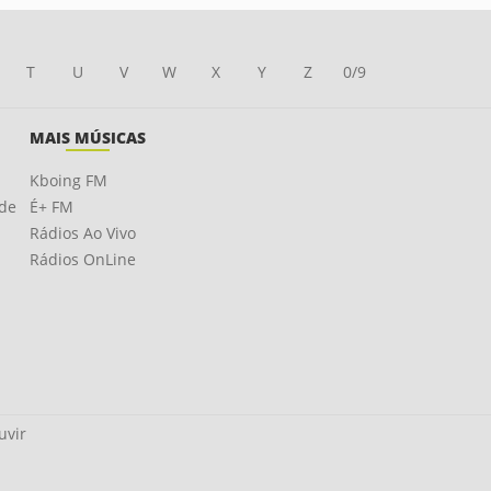
T
U
V
W
X
Y
Z
0/9
MAIS MÚSICAS
Kboing FM
ade
É+ FM
Rádios Ao Vivo
Rádios OnLine
uvir