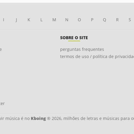
I
J
K
L
M
N
O
P
Q
R
S
SOBRE O SITE
e
perguntas frequentes
termos de uso / política de privacid
ter
ir música é no
Kboing
® 2026, milhões de letras e músicas para o