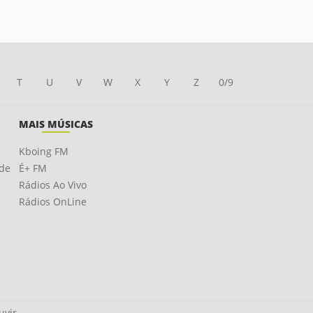
T
U
V
W
X
Y
Z
0/9
MAIS MÚSICAS
Kboing FM
ade
É+ FM
Rádios Ao Vivo
Rádios OnLine
uvir