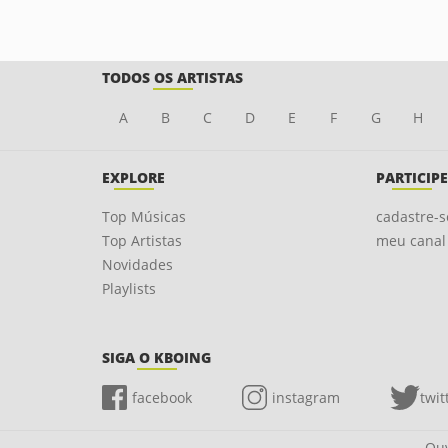
TODOS OS ARTISTAS
A
B
C
D
E
F
G
H
EXPLORE
PARTICIPE
Top Músicas
cadastre-s
Top Artistas
meu canal
Novidades
Playlists
SIGA O KBOING
facebook
instagram
twit
Ouv