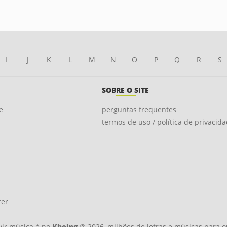
I
J
K
L
M
N
O
P
Q
R
S
SOBRE O SITE
e
perguntas frequentes
termos de uso / política de privacid
ter
ir música é no
Kboing
® 2026, milhões de letras e músicas para o