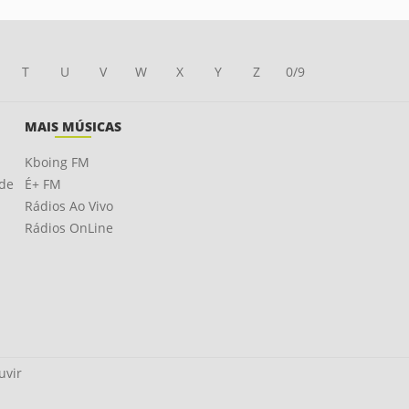
T
U
V
W
X
Y
Z
0/9
MAIS MÚSICAS
Kboing FM
ade
É+ FM
Rádios Ao Vivo
Rádios OnLine
uvir