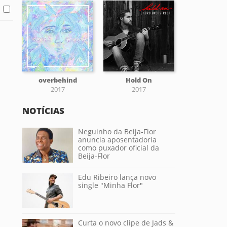
overbehind
Hold On
2017
2017
NOTÍCIAS
Neguinho da Beija-Flor
anuncia aposentadoria
como puxador oficial da
Beija-Flor
Edu Ribeiro lança novo
single "Minha Flor"
Curta o novo clipe de Jads &