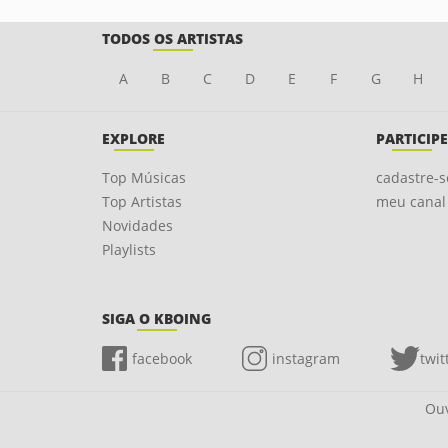
TODOS OS ARTISTAS
A
B
C
D
E
F
G
H
EXPLORE
PARTICIPE
Top Músicas
cadastre-s
Top Artistas
meu canal
Novidades
Playlists
SIGA O KBOING
facebook
instagram
twit
Ouv