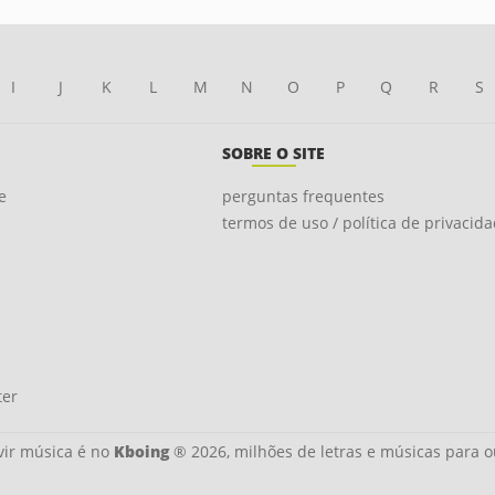
I
J
K
L
M
N
O
P
Q
R
S
SOBRE O SITE
e
perguntas frequentes
termos de uso / política de privacid
ter
ir música é no
Kboing
® 2026, milhões de letras e músicas para o