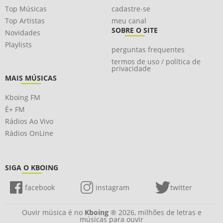
Top Músicas
cadastre-se
Top Artistas
meu canal
SOBRE O SITE
Novidades
Playlists
perguntas frequentes
termos de uso / política de
privacidade
MAIS MÚSICAS
Kboing FM
É+ FM
Rádios Ao Vivo
Rádios OnLine
SIGA O KBOING
facebook
instagram
twitter
Ouvir música é no
Kboing
® 2026, milhões de letras e
músicas para ouvir