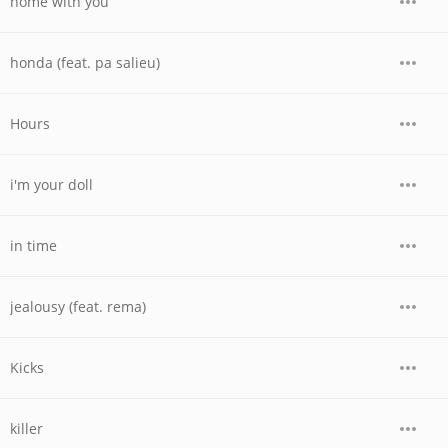
home with you
honda (feat. pa salieu)
Hours
i'm your doll
in time
jealousy (feat. rema)
Kicks
killer