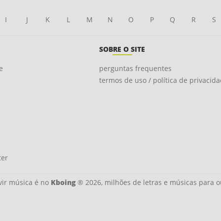
I
J
K
L
M
N
O
P
Q
R
S
SOBRE O SITE
e
perguntas frequentes
termos de uso / política de privacid
ter
ir música é no
Kboing
® 2026, milhões de letras e músicas para o