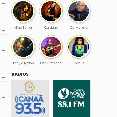
Aline Barros
Cassiane
Cid Moreira
Tony Allysson
Nani Azevedo
Eyshila
RÁDIOS