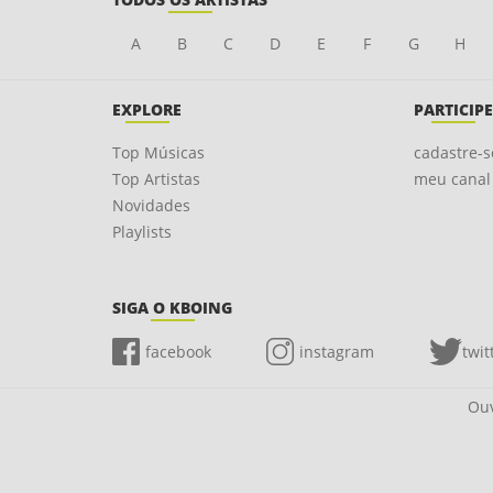
A
B
C
D
E
F
G
H
EXPLORE
PARTICIPE
Top Músicas
cadastre-s
Top Artistas
meu canal
Novidades
Playlists
SIGA O KBOING
facebook
instagram
twit
Ouv