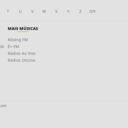
T
U
V
W
X
Y
Z
0/9
MAIS MÚSICAS
Kboing FM
ade
É+ FM
Rádios Ao Vivo
Rádios OnLine
uvir