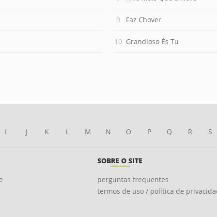
Faz Chover
Grandioso És Tu
I
J
K
L
M
N
O
P
Q
R
S
SOBRE O SITE
e
perguntas frequentes
termos de uso / política de privacid