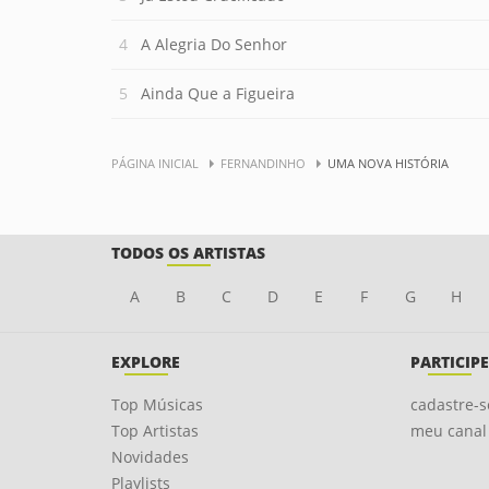
A Alegria Do Senhor
Ainda Que a Figueira
PÁGINA INICIAL
FERNANDINHO
UMA NOVA HISTÓRIA
TODOS OS ARTISTAS
A
B
C
D
E
F
G
H
EXPLORE
PARTICIPE
Top Músicas
cadastre-s
Top Artistas
meu canal
Novidades
Playlists