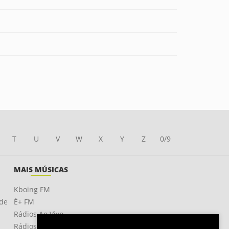
T
U
V
W
X
Y
Z
0/9
MAIS MÚSICAS
Kboing FM
ade
É+ FM
Rádios Ao Vivo
Rádios OnLine