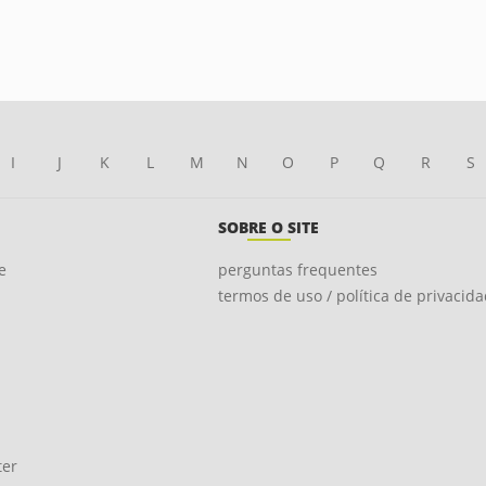
I
J
K
L
M
N
O
P
Q
R
S
SOBRE O SITE
e
perguntas frequentes
termos de uso / política de privacid
ter