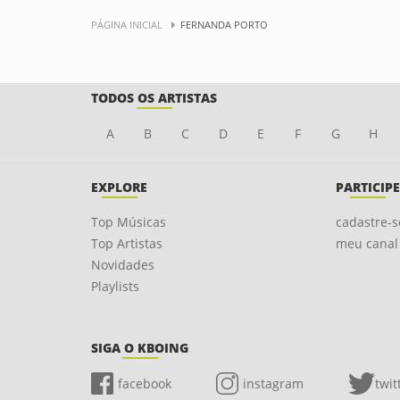
PÁGINA INICIAL
FERNANDA PORTO
TODOS OS ARTISTAS
A
B
C
D
E
F
G
H
EXPLORE
PARTICIPE
Top Músicas
cadastre-s
Top Artistas
meu canal
Novidades
Playlists
SIGA O KBOING
facebook
instagram
twit