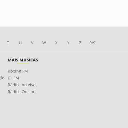
T
U
V
W
X
Y
Z
0/9
MAIS MÚSICAS
Kboing FM
ade
É+ FM
Rádios Ao Vivo
Rádios OnLine