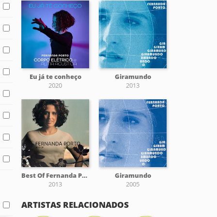
Eu já te conheço
Giramundo
2020
2013
Best Of Fernanda Porto
Giramundo
2013
2005
ARTISTAS RELACIONADOS