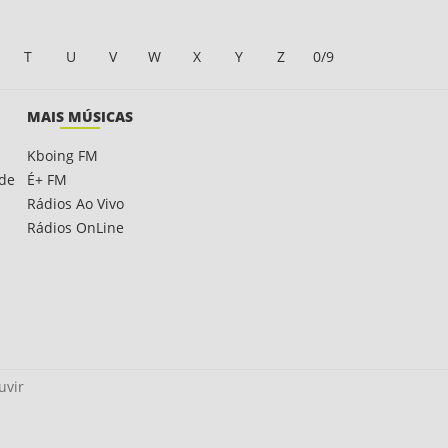
T
U
V
W
X
Y
Z
0/9
MAIS MÚSICAS
Kboing FM
ade
É+ FM
Rádios Ao Vivo
Rádios OnLine
uvir