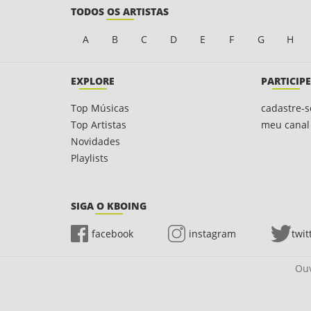
TODOS OS ARTISTAS
A
B
C
D
E
F
G
H
EXPLORE
PARTICIPE
Top Músicas
cadastre-s
Top Artistas
meu canal
Novidades
Playlists
SIGA O KBOING
facebook
instagram
twit
Ouv