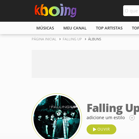
MÚSICAS
MEU CANAL
TOP ARTISTAS
TO
PÁGINA INICIAL
FALLING UP
ÁLBUNS
Falling U
adicione um estilo
OUVIR