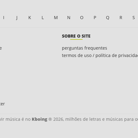
I
J
K
L
M
N
O
P
Q
R
S
SOBRE O SITE
e
perguntas frequentes
termos de uso / política de privacid
ter
ir música é no
Kboing
® 2026, milhões de letras e músicas para o