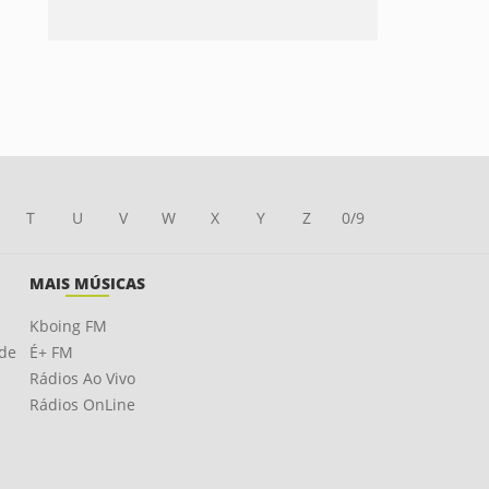
T
U
V
W
X
Y
Z
0/9
MAIS MÚSICAS
Kboing FM
ade
É+ FM
Rádios Ao Vivo
Rádios OnLine