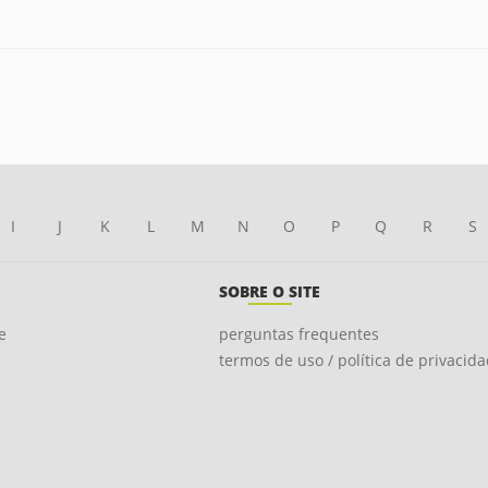
I
J
K
L
M
N
O
P
Q
R
S
SOBRE O SITE
e
perguntas frequentes
termos de uso / política de privacid