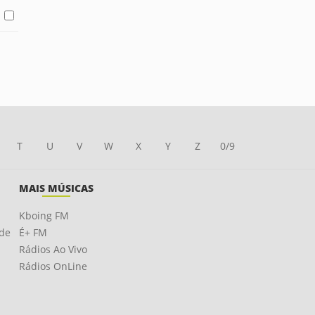
T
U
V
W
X
Y
Z
0/9
MAIS MÚSICAS
Kboing FM
ade
É+ FM
Rádios Ao Vivo
Rádios OnLine