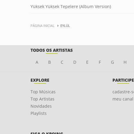
Yüksek Yüksek Tepelere (Album Version)
PÁGINA INICIAL
EYLÜL
TODOS OS ARTISTAS
A
B
C
D
E
F
G
H
EXPLORE
PARTICIPE
Top Músicas
cadastre-s
Top Artistas
meu canal
Novidades
Playlists
SIGA O KBOING