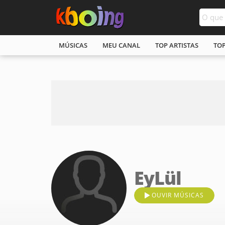
MÚSICAS
MEU CANAL
TOP ARTISTAS
TO
EyLül
OUVIR MÚSICAS