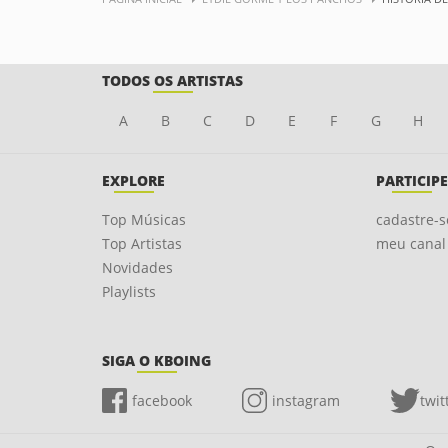
TODOS OS ARTISTAS
A
B
C
D
E
F
G
H
EXPLORE
PARTICIPE
Top Músicas
cadastre-s
Top Artistas
meu canal
Novidades
Playlists
SIGA O KBOING
facebook
instagram
twit