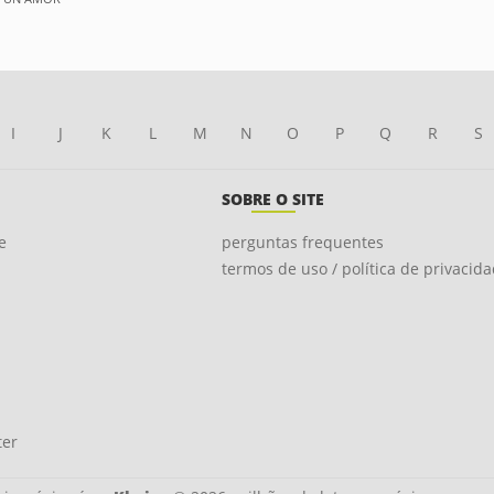
I
J
K
L
M
N
O
P
Q
R
S
SOBRE O SITE
e
perguntas frequentes
termos de uso / política de privacid
ter