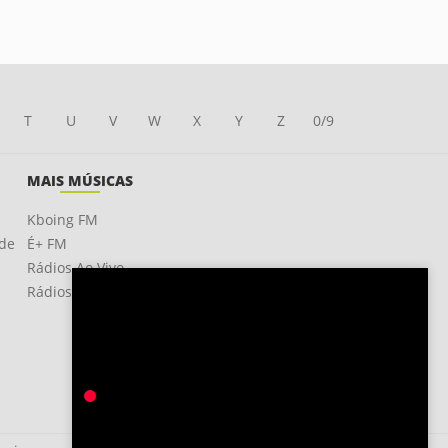
T
U
V
W
X
Y
Z
0/9
MAIS MÚSICAS
Kboing FM
ade
É+ FM
Rádios Ao Vivo
Rádios OnLine