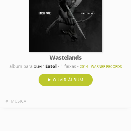
Wastelands
álbum para
ouvir
Extol
- 1 faixas -
2014 - WARNER RECORDS
OUVIR ÁLBUM
#
MÚSICA