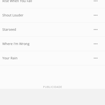
Rise When You Fall
Shout Louder
Starseed
Where I'm Wrong
Your Rain