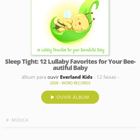
Sleep Tight: 12 Lullaby Favorites for Your Bee-
autiful Baby
álbum para
ouvir
Everland Kids
- 12 faixas -
2008 - WORD RECORDS
OUVIR ÁLBUM
#
MÚSICA