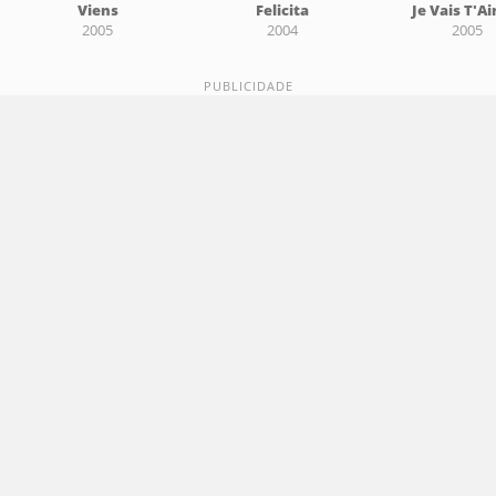
Viens
Felicita
Je Vais T'A
2005
2004
2005