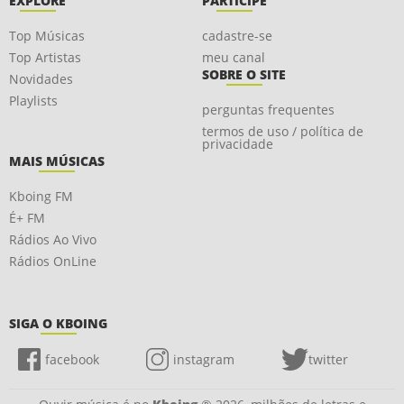
EXPLORE
PARTICIPE
Top Músicas
cadastre-se
Top Artistas
meu canal
SOBRE O SITE
Novidades
Playlists
perguntas frequentes
termos de uso / política de
privacidade
MAIS MÚSICAS
Kboing FM
É+ FM
Rádios Ao Vivo
Rádios OnLine
SIGA O KBOING
facebook
instagram
twitter