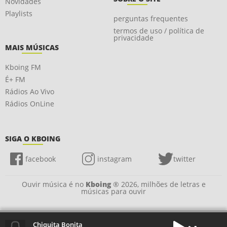
Novidades
Playlists
perguntas frequentes
termos de uso / política de
privacidade
MAIS MÚSICAS
Kboing FM
É+ FM
Rádios Ao Vivo
Rádios OnLine
SIGA O KBOING
facebook
instagram
twitter
Ouvir música é no
Kboing
® 2026, milhões de letras e
músicas para ouvir
Chiquita Bonita