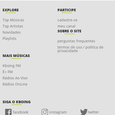
EXPLORE
PARTICIPE
Top Músicas
cadastre-se
Top Artistas
meu canal
SOBRE O SITE
Novidades
Playlists
perguntas frequentes
termos de uso / política de
privacidade
MAIS MÚSICAS
Kboing FM
É+ FM
Rádios Ao Vivo
Rádios OnLine
SIGA O KBOING
facebook
instagram
twitter