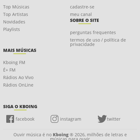
Top Músicas
cadastre-se
Top Artistas
meu canal
SOBRE O SITE
Novidades
Playlists
perguntas frequentes
termos de uso / política de
privacidade
MAIS MÚSICAS
Kboing FM
É+ FM
Rádios Ao Vivo
Rádios OnLine
SIGA O KBOING
facebook
instagram
twitter
Ouvir música é no
Kboing
® 2026, milhões de letras e
músicas para ouvir