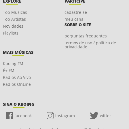
EXPLORE
PARTICIPE
Top Músicas
cadastre-se
Top Artistas
meu canal
SOBRE O SITE
Novidades
Playlists
perguntas frequentes
termos de uso / política de
privacidade
MAIS MÚSICAS
Kboing FM
É+ FM
Rádios Ao Vivo
Rádios OnLine
SIGA O KBOING
facebook
instagram
twitter