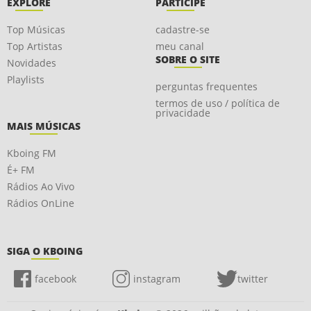
EXPLORE
PARTICIPE
Top Músicas
cadastre-se
Top Artistas
meu canal
SOBRE O SITE
Novidades
Playlists
perguntas frequentes
termos de uso / política de
privacidade
MAIS MÚSICAS
Kboing FM
É+ FM
Rádios Ao Vivo
Rádios OnLine
SIGA O KBOING
facebook
instagram
twitter