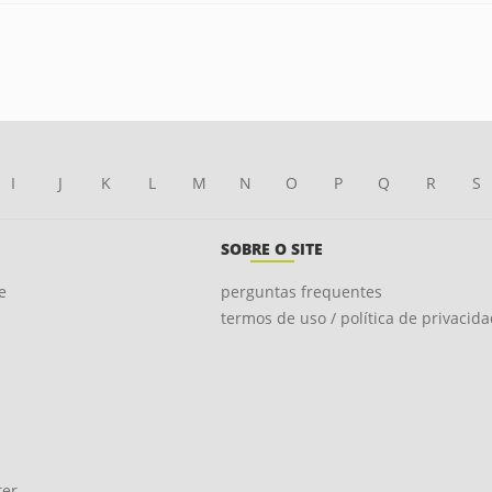
I
J
K
L
M
N
O
P
Q
R
S
SOBRE O SITE
e
perguntas frequentes
termos de uso / política de privacid
ter