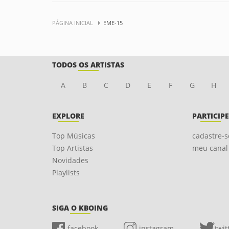
PÁGINA INICIAL
EME-15
TODOS OS ARTISTAS
A
B
C
D
E
F
G
H
EXPLORE
PARTICIPE
Top Músicas
cadastre-s
Top Artistas
meu canal
Novidades
Playlists
SIGA O KBOING
facebook
instagram
twit