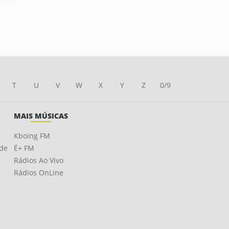
T
U
V
W
X
Y
Z
0/9
MAIS MÚSICAS
Kboing FM
ade
É+ FM
Rádios Ao Vivo
Rádios OnLine