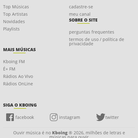
Top Músicas
cadastre-se
Top Artistas
meu canal
SOBRE O SITE
Novidades
Playlists
perguntas frequentes
termos de uso / política de
privacidade
MAIS MÚSICAS
Kboing FM
É+ FM
Rádios Ao Vivo
Rádios OnLine
SIGA O KBOING
facebook
instagram
twitter
Ouvir música é no
Kboing
® 2026, milhões de letras e
músicas para ouvir