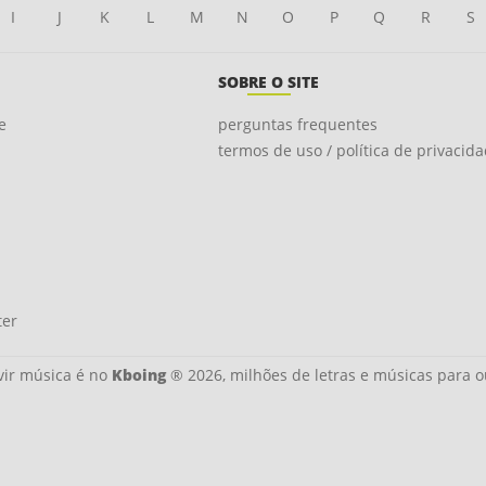
I
J
K
L
M
N
O
P
Q
R
S
SOBRE O SITE
e
perguntas frequentes
termos de uso / política de privacid
ter
ir música é no
Kboing
® 2026, milhões de letras e músicas para o