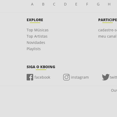
A
B
C
D
E
F
G
H
EXPLORE
PARTICIPE
Top Músicas
cadastre-s
Top Artistas
meu canal
Novidades
Playlists
SIGA O KBOING
facebook
instagram
twit
Ouv