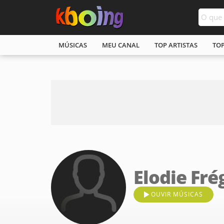
MÚSICAS
MEU CANAL
TOP ARTISTAS
TO
Elodie Fré
OUVIR MÚSICAS