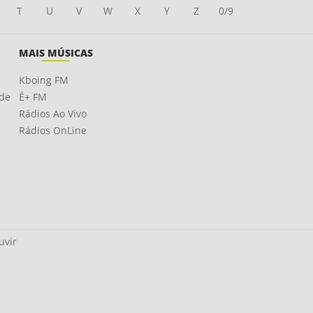
T
U
V
W
X
Y
Z
0/9
MAIS MÚSICAS
Kboing FM
ade
É+ FM
Rádios Ao Vivo
Rádios OnLine
uvir