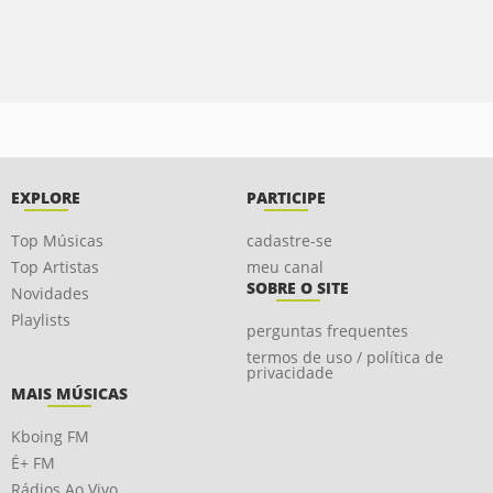
EXPLORE
PARTICIPE
Top Músicas
cadastre-se
Top Artistas
meu canal
SOBRE O SITE
Novidades
Playlists
perguntas frequentes
termos de uso / política de
privacidade
MAIS MÚSICAS
Kboing FM
É+ FM
Rádios Ao Vivo