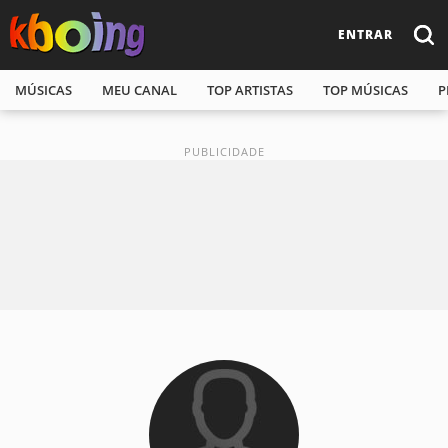
ENTRAR
MÚSICAS
MEU CANAL
TOP ARTISTAS
TOP MÚSICAS
P