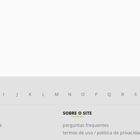
I
J
K
L
M
N
O
P
Q
R
S
SOBRE O SITE
e
perguntas frequentes
termos de uso / política de privacid