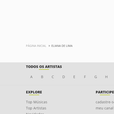
PÁGINA INICIAL
ELIANA DE LIMA
TODOS OS ARTISTAS
A
B
C
D
E
F
G
H
EXPLORE
PARTICIPE
Top Músicas
cadastre-s
Top Artistas
meu canal