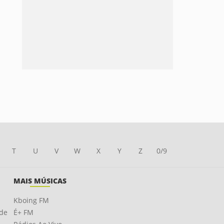
T
U
V
W
X
Y
Z
0/9
MAIS MÚSICAS
Kboing FM
ade
É+ FM