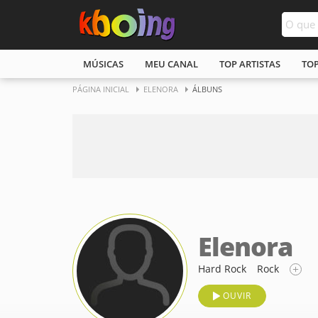
MÚSICAS
MEU CANAL
TOP ARTISTAS
TO
PÁGINA INICIAL
ELENORA
ÁLBUNS
Elenora
Hard Rock
Rock
OUVIR