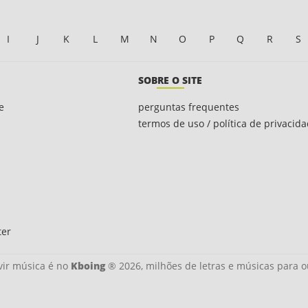
I
J
K
L
M
N
O
P
Q
R
S
SOBRE O SITE
e
perguntas frequentes
termos de uso / política de privacid
ter
ir música é no
Kboing
® 2026, milhões de letras e músicas para o