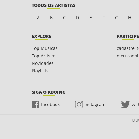
TODOS OS ARTISTAS
A
B
C
D
E
F
G
H
EXPLORE
PARTICIPE
Top Músicas
cadastre-s
Top Artistas
meu canal
Novidades
Playlists
SIGA O KBOING
facebook
instagram
twit
Ouv