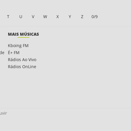
T
U
V
W
X
Y
Z
0/9
MAIS MÚSICAS
Kboing FM
ade
É+ FM
Rádios Ao Vivo
Rádios OnLine
uvir