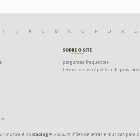
I
J
K
L
M
N
O
P
Q
R
S
SOBRE O SITE
e
perguntas frequentes
termos de uso / política de privacid
ter
ir música é no
Kboing
® 2026, milhões de letras e músicas para o