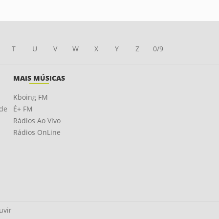
T
U
V
W
X
Y
Z
0/9
MAIS MÚSICAS
Kboing FM
ade
É+ FM
Rádios Ao Vivo
Rádios OnLine
uvir