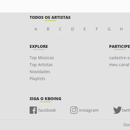
TODOS OS ARTISTAS
A
B
C
D
E
F
G
H
EXPLORE
PARTICIPE
Top Músicas
cadastre-s
Top Artistas
meu canal
Novidades
Playlists
SIGA O KBOING
facebook
instagram
twit
Ouv