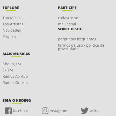
EXPLORE
PARTICIPE
Top Músicas
cadastre-se
Top Artistas
meu canal
SOBRE O SITE
Novidades
Playlists
perguntas frequentes
termos de uso / política de
privacidade
MAIS MÚSICAS
Kboing FM
É+ FM
Rádios Ao Vivo
Rádios OnLine
SIGA O KBOING
facebook
instagram
twitter