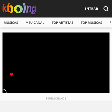
ENTRAR
MÚSICAS
MEU CANAL
TOP ARTISTAS
TOP MÚSICAS
P