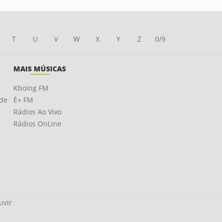
T
U
V
W
X
Y
Z
0/9
MAIS MÚSICAS
Kboing FM
ade
É+ FM
Rádios Ao Vivo
Rádios OnLine
uvir