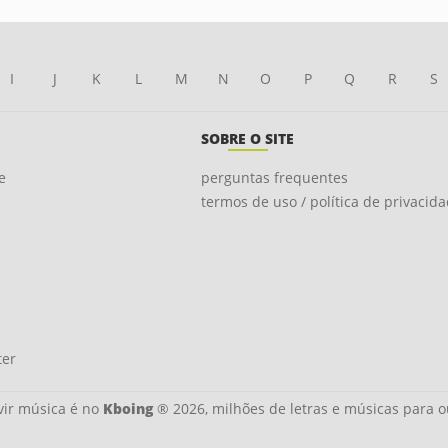
I
J
K
L
M
N
O
P
Q
R
S
SOBRE O SITE
e
perguntas frequentes
termos de uso / política de privacid
ter
ir música é no
Kboing
® 2026, milhões de letras e músicas para o