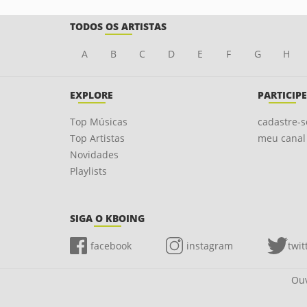
TODOS OS ARTISTAS
A
B
C
D
E
F
G
H
EXPLORE
PARTICIPE
Top Músicas
cadastre-s
Top Artistas
meu canal
Novidades
Playlists
SIGA O KBOING
facebook
instagram
twit
Ouv