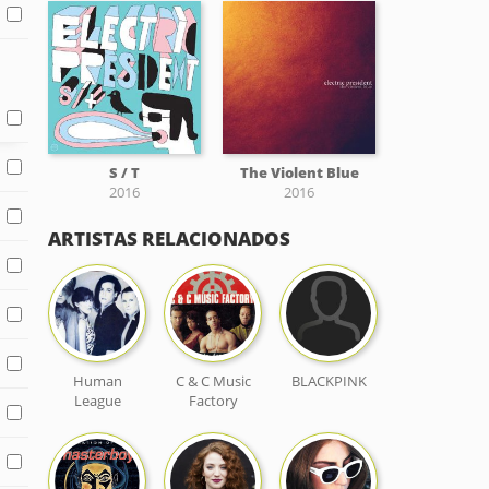
S / T
The Violent Blue
2016
2016
ARTISTAS RELACIONADOS
Human
C & C Music
BLACKPINK
League
Factory