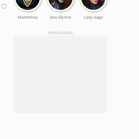
Masterboy
Jess Glynne
Lady Gaga