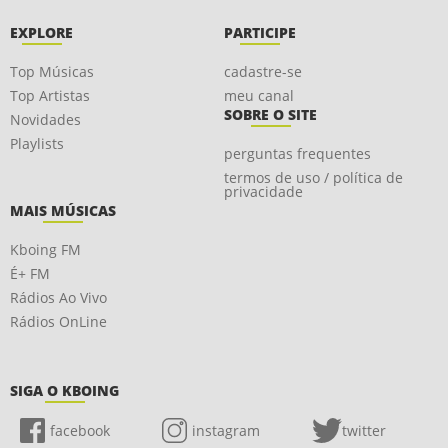
EXPLORE
PARTICIPE
Top Músicas
cadastre-se
Top Artistas
meu canal
SOBRE O SITE
Novidades
Playlists
perguntas frequentes
termos de uso / política de
privacidade
MAIS MÚSICAS
Kboing FM
É+ FM
Rádios Ao Vivo
Rádios OnLine
SIGA O KBOING
facebook
instagram
twitter