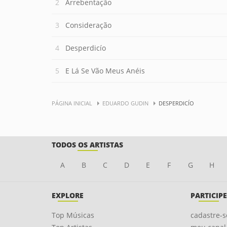
Arrebentação
Consideração
Desperdicío
E Lá Se Vão Meus Anéis
PÁGINA INICIAL
EDUARDO GUDIN
DESPERDICÍO
TODOS OS ARTISTAS
A
B
C
D
E
F
G
H
EXPLORE
PARTICIPE
Top Músicas
cadastre-s