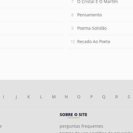
O Cristal E O Marfim
Pensamento
Poema-Solidão
Recado Ao Poeta
I
J
K
L
M
N
O
P
Q
R
S
SOBRE O SITE
e
perguntas frequentes