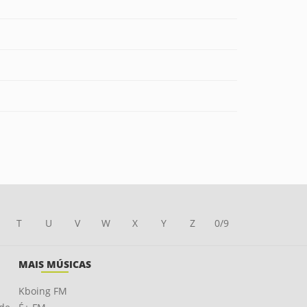
T
U
V
W
X
Y
Z
0/9
MAIS MÚSICAS
Kboing FM