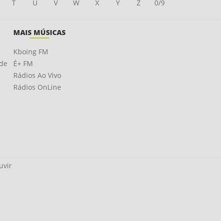
T
U
V
W
X
Y
Z
0/9
MAIS MÚSICAS
Kboing FM
ade
É+ FM
Rádios Ao Vivo
Rádios OnLine
uvir