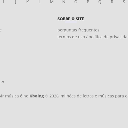
I
J
K
L
M
N
O
P
Q
R
S
SOBRE O SITE
e
perguntas frequentes
termos de uso / política de privacid
ter
ir música é no
Kboing
® 2026, milhões de letras e músicas para o