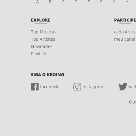
A
B
C
D
E
F
G
H
EXPLORE
PARTICIPE
Top Músicas
cadastre-s
Top Artistas
meu canal
Novidades
Playlists
SIGA O KBOING
facebook
instagram
twit
Ouv