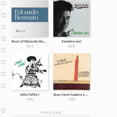
Best of Edoardo Bennato
Sembra ieri
2013
2000
Uffa'!Uffa'!
Non Farti Cadere Le Braccia
1995
1995