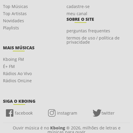
Top Músicas
cadastre-se
Top Artistas
meu canal
SOBRE O SITE
Novidades
Playlists
perguntas frequentes
termos de uso / política de
privacidade
MAIS MÚSICAS
Kboing FM
É+ FM
Rádios Ao Vivo
Rádios OnLine
SIGA O KBOING
facebook
instagram
twitter
Ouvir música é no
Kboing
® 2026, milhões de letras e
músicas para ouvir