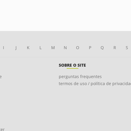
I
J
K
L
M
N
O
P
Q
R
S
SOBRE O SITE
e
perguntas frequentes
termos de uso / política de privacid
ter