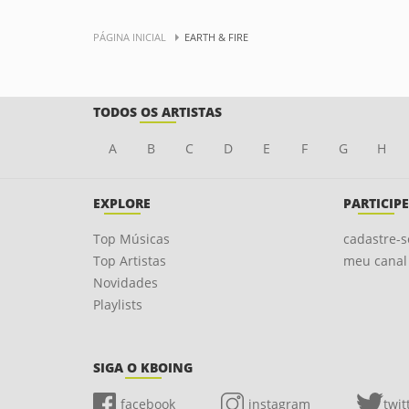
PÁGINA INICIAL
EARTH & FIRE
TODOS OS ARTISTAS
A
B
C
D
E
F
G
H
EXPLORE
PARTICIPE
Top Músicas
cadastre-s
Top Artistas
meu canal
Novidades
Playlists
SIGA O KBOING
facebook
instagram
twit