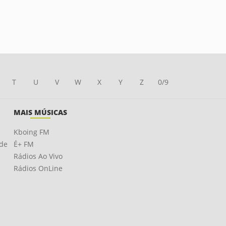
T
U
V
W
X
Y
Z
0/9
MAIS MÚSICAS
Kboing FM
ade
É+ FM
Rádios Ao Vivo
Rádios OnLine