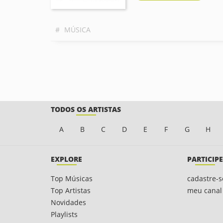
#
MÚSICA
TODOS OS ARTISTAS
A
B
C
D
E
F
G
H
EXPLORE
PARTICIPE
Top Músicas
cadastre-s
Top Artistas
meu canal
Novidades
Playlists