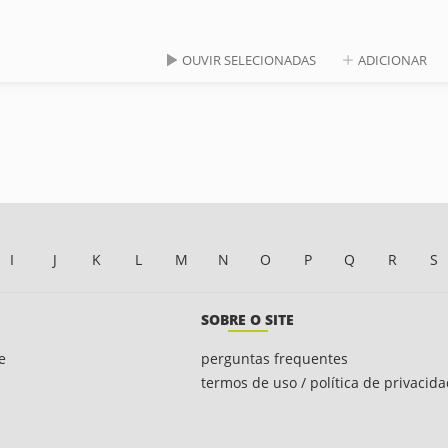
OUVIR SELECIONADAS
ADICIONAR
I
J
K
L
M
N
O
P
Q
R
S
SOBRE O SITE
e
perguntas frequentes
termos de uso / política de privacid