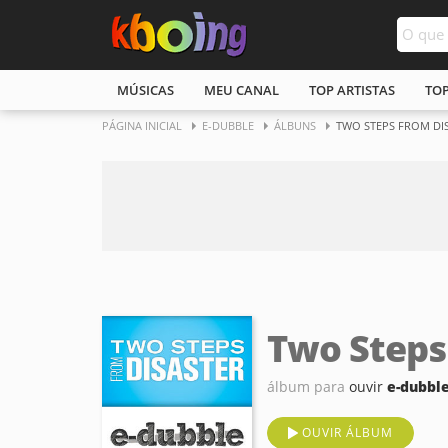
MÚSICAS
MEU CANAL
TOP ARTISTAS
TO
PÁGINA INICIAL
E-DUBBLE
ÁLBUNS
TWO STEPS FROM DIS
Two Steps 
álbum para
ouvir
e-dubbl
OUVIR ÁLBUM