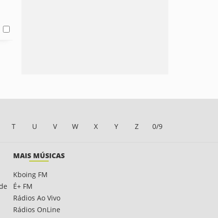
T
U
V
W
X
Y
Z
0/9
MAIS MÚSICAS
Kboing FM
ade
É+ FM
Rádios Ao Vivo
Rádios OnLine