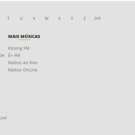
T
U
V
W
X
Y
Z
0/9
MAIS MÚSICAS
Kboing FM
ade
É+ FM
Rádios Ao Vivo
Rádios OnLine
uvir