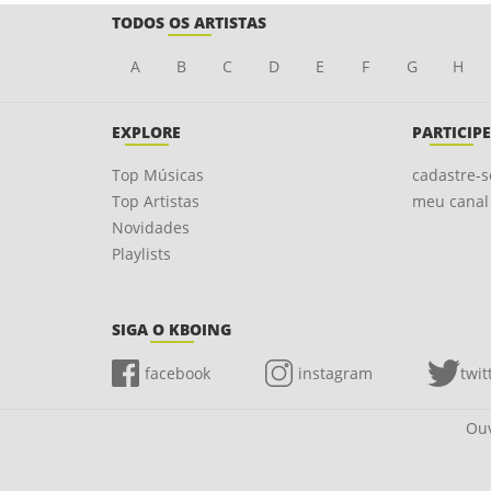
TODOS OS ARTISTAS
A
B
C
D
E
F
G
H
EXPLORE
PARTICIPE
Top Músicas
cadastre-s
Top Artistas
meu canal
Novidades
Playlists
SIGA O KBOING
facebook
instagram
twit
Ouv