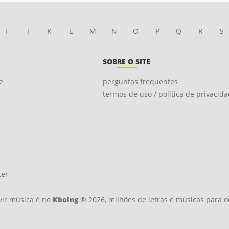
I
J
K
L
M
N
O
P
Q
R
S
SOBRE O SITE
e
perguntas frequentes
termos de uso / política de privacid
ter
ir música é no
Kboing
® 2026, milhões de letras e músicas para o