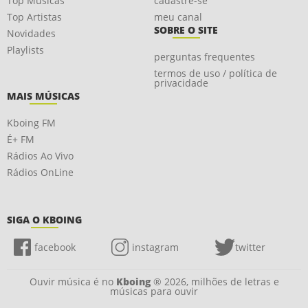
Top Músicas
cadastre-se
Top Artistas
meu canal
SOBRE O SITE
Novidades
Playlists
perguntas frequentes
termos de uso / política de
privacidade
MAIS MÚSICAS
Kboing FM
É+ FM
Rádios Ao Vivo
Rádios OnLine
SIGA O KBOING
facebook
instagram
twitter
Ouvir música é no
Kboing
® 2026, milhões de letras e
músicas para ouvir