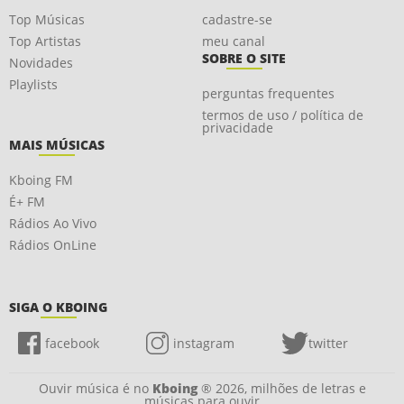
Top Músicas
cadastre-se
Top Artistas
meu canal
SOBRE O SITE
Novidades
Playlists
perguntas frequentes
termos de uso / política de
privacidade
MAIS MÚSICAS
Kboing FM
É+ FM
Rádios Ao Vivo
Rádios OnLine
SIGA O KBOING
facebook
instagram
twitter
Ouvir música é no
Kboing
® 2026, milhões de letras e
músicas para ouvir