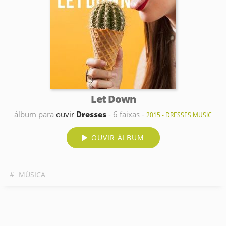
Let Down
álbum para
ouvir
Dresses
- 6 faixas -
2015 - DRESSES MUSIC
OUVIR ÁLBUM
#
MÚSICA