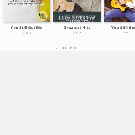
You Still Got Me
Greatest Hits
You Still G
2018
2017
1995