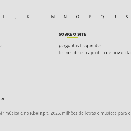
I
J
K
L
M
N
O
P
Q
R
S
SOBRE O SITE
e
perguntas frequentes
termos de uso / política de privacid
ter
ir música é no
Kboing
® 2026, milhões de letras e músicas para o