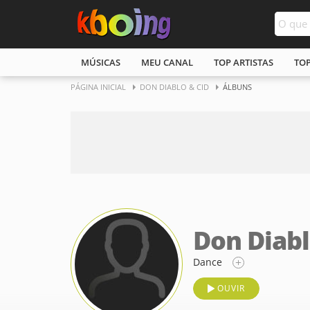
MÚSICAS
MEU CANAL
TOP ARTISTAS
TO
PÁGINA INICIAL
DON DIABLO & CID
ÁLBUNS
Don Diabl
Dance
OUVIR