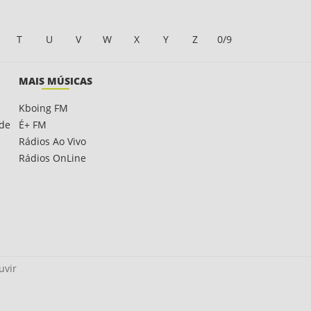
T
U
V
W
X
Y
Z
0/9
MAIS MÚSICAS
Kboing FM
ade
É+ FM
Rádios Ao Vivo
Rádios OnLine
uvir