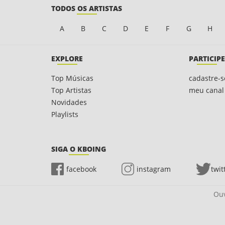
TODOS OS ARTISTAS
A
B
C
D
E
F
G
H
EXPLORE
PARTICIPE
Top Músicas
cadastre-s
Top Artistas
meu canal
Novidades
Playlists
SIGA O KBOING
facebook
instagram
twit
Ouv