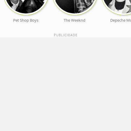
Pet Shop Boys
The Weeknd
Depeche M