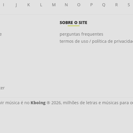
I
J
K
L
M
N
O
P
Q
R
S
SOBRE O SITE
e
perguntas frequentes
termos de uso / política de privacid
ter
ir música é no
Kboing
® 2026, milhões de letras e músicas para o