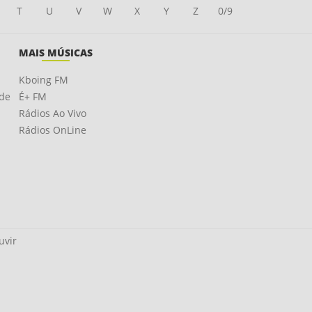
T
U
V
W
X
Y
Z
0/9
MAIS MÚSICAS
Kboing FM
ade
É+ FM
Rádios Ao Vivo
Rádios OnLine
uvir