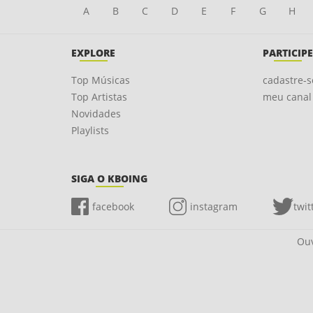
A
B
C
D
E
F
G
H
EXPLORE
PARTICIPE
Top Músicas
cadastre-s
Top Artistas
meu canal
Novidades
Playlists
SIGA O KBOING
facebook
instagram
twit
Ouv