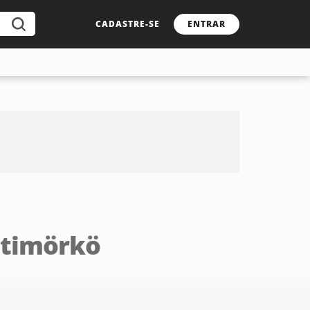
CADASTRE-SE
ENTRAR
uttimörkö