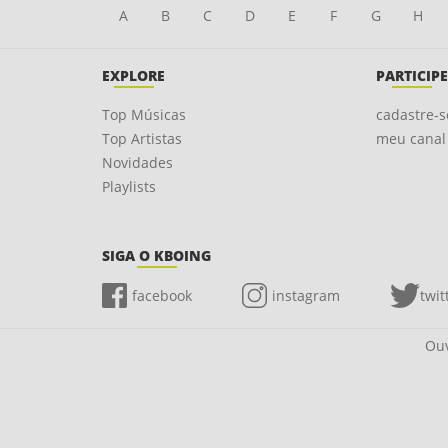
A
B
C
D
E
F
G
H
EXPLORE
PARTICIPE
Top Músicas
cadastre-s
Top Artistas
meu canal
Novidades
Playlists
SIGA O KBOING
facebook
instagram
twit
Ouv