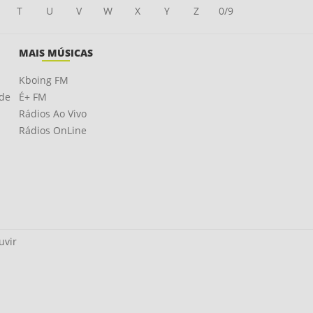
T
U
V
W
X
Y
Z
0/9
MAIS MÚSICAS
Kboing FM
ade
É+ FM
Rádios Ao Vivo
Rádios OnLine
uvir