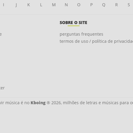
I
J
K
L
M
N
O
P
Q
R
S
SOBRE O SITE
e
perguntas frequentes
termos de uso / política de privacid
ter
ir música é no
Kboing
® 2026, milhões de letras e músicas para o